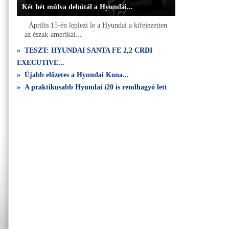
Két hét múlva debütál a Hyundai...
Április 15-én leplezi le a Hyundai a kifejezetten
az észak-amerikai...
» TESZT: HYUNDAI SANTA FE 2,2 CRDI
EXECUTIVE...
» Újabb előzetes a Hyundai Kona...
» A praktikusabb Hyundai i20 is rendhagyó lett