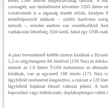
ehhez 2580 mm-es tengelytávolság tartozik. A hát
csomagtér, ami támladöntést követően 1205 literes rak
vonalvezetés is a tágasság érzetét erősíti, középen
érintőképernyőt találunk – utóbbi hardveres navig
tartozik –, minden esetben van vezetéknélküli An
csatlakozási lehetőség. Elöl kettő, hátul egy USB-csat
A piaci bevezetésnél kétféle motort kínálnak a Hyun
1,2-es négyhengeres 84 lóerővel (120 Nm) és ötfokoz
aminek az 1,0 literes T-GDi turbómotor az alternatí
kínálnak, van az egyszerű 100 lóerős (175 Nm) vá
lágyhibrid rendszerrel kiegészítve, a csúcsot a 120 l
lágyhibrid hajtással érkező változat jelenti. A tu
kapcsolású vagy hétfokozatú, duplakuplungos váltót 