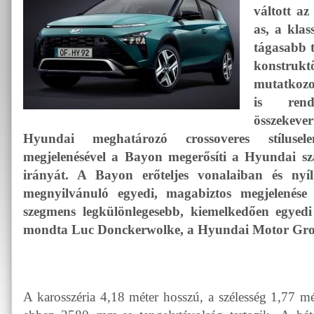
váltott a
as, a kla
tágasabb t
konstruk
mutatkozo
is rend
összekeve
Hyundai meghatározó crossoveres stílusel
megjelenésével a Bayon megerősíti a Hyundai s
irányát. A Bayon erőteljes vonalaiban és nyí
megnyilvánuló egyedi, magabiztos megjelenés
szegmens legkülönlegesebb, kiemelkedően egyedi
mondta Luc Donckerwolke, a Hyundai Motor Grou
A karosszéria 4,18 méter hosszú, a szélesség 1,77 m