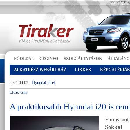
HYUNDAI,KIA
FŐOLDAL
CÉGINFÓ
SZOLGÁLTATÁSOK
ÁLTALÁNO
ALKATRÉSZ WEBÁRUHÁZ
CIKKEK
KÉPGALÉRIÁ
2021.03.03.
Hyundai hírek
Előző cikk
A praktikusabb Hyundai i20 is rend
Forrás: au
Sokkal s