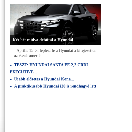
Két hét múlva debütál a Hyundai...
Április 15-én leplezi le a Hyundai a kifejezetten
az észak-amerikai...
» TESZT: HYUNDAI SANTA FE 2,2 CRDI
EXECUTIVE...
» Újabb előzetes a Hyundai Kona...
» A praktikusabb Hyundai i20 is rendhagyó lett