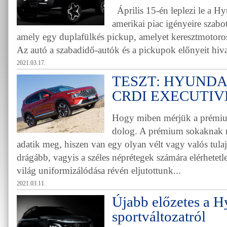
Április 15-én leplezi le a Hyu
amerikai piac igényeire szabo
amely egy duplafülkés pickup, amelyet keresztmotoros 
Az autó a szabadidő-autók és a pickupok előnyeit hiva
2021.03.17.
TESZT: HYUNDAI
CRDI EXECUTIVE
Hogy miben mérjük a prémiu
dolog. A prémium sokaknak 
adatik meg, hiszen van egy olyan vélt vagy valós tula
drágább, vagyis a széles néprétegek számára elérhetetl
világ uniformizálódása révén eljutottunk...
2021.03.11.
Újabb előzetes a 
sportváltozatról