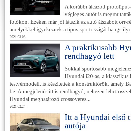
A korábbi álcázott prototípus
végleges autót is megmutatták
fotókon. Ezeken már jól látszik az autó átszabott orr-r
amelyekkel igyekeznek a típus sportosságát hangsúlyo
2021.03.03.
A praktikusabb Hyu
rendhagyó lett
Sokkal sportosabb megjelenésr
Hyundai i20-as, a klasszikus
testvérmodellt is készítettek a konstruktőrök, amely
be. A megjelenés itt is rendhagyó, nehezen lehet össze
Hyundai meghatározó crossoveres...
2021.02.24.
Itt a Hyundai első 
autója