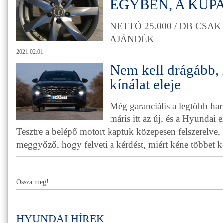
EGYBEN, A KUP
NETTÓ 25.000 / DB CSA
AJÁNDÉK
2021.02.01.
Nem kell drágább, 
kínálat eleje
Még garanciális a legtöbb ha
máris itt az új, és a Hyundai e
Tesztre a belépő motort kaptuk közepesen felszerelve, 
meggyőző, hogy felveti a kérdést, miért kéne többet k
Ossza meg!
HYUNDAI HÍREK