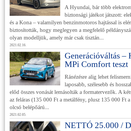
A Hyundai, bár több elektromo
biztonsági játékot játszott: e
és a Kona – valamilyen benzinmotoros hajtással is elé
biztosították, hogy meglegyen a megfelelő példányszám
olyan modelljük, amely már csak tisztán...
2021.02.16.
Generációváltás – 
MPi Comfort teszt
Ránézésre alig lehet felismern
laposabb, szélesebb és hossza
előd összes vonását lemásolták a formatervezők. A két
az feláras (135 000 Ft a metálfény, plusz 135 000 Ft a 
olcsó belépőárú...
2021.02.05.
NETTÓ 25.000 / 