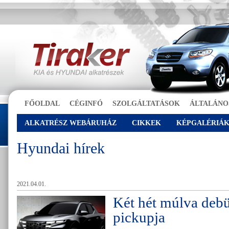
FŐOLDAL
CÉGINFÓ
SZOLGÁLTATÁSOK
ÁLTALÁNO
ALKATRÉSZ WEBÁRUHÁZ
CIKKEK
KÉPGALÉRIÁ
Hyundai hírek
2021.04.01.
Két hét múlva debü
pickupja