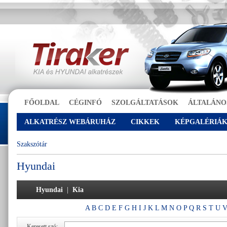
FŐOLDAL
CÉGINFÓ
SZOLGÁLTATÁSOK
ÁLTALÁNO
ALKATRÉSZ WEBÁRUHÁZ
CIKKEK
KÉPGALÉRIÁ
Szakszótár
Hyundai
Hyundai
|
Kia
A
B
C
D
E
F
G
H
I
J
K
L
M
N
O
P
Q
R
S
T
U
Keresett szó: