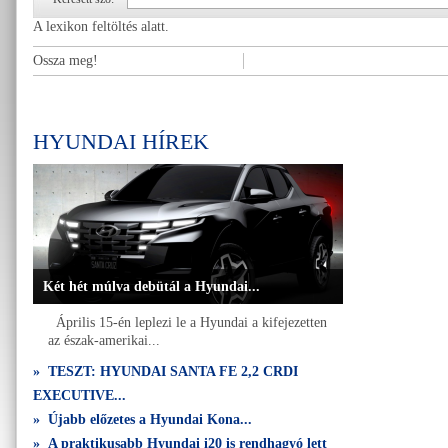
A lexikon feltöltés alatt.
Ossza meg!
HYUNDAI HÍREK
Két hét múlva debütál a Hyundai...
Április 15-én leplezi le a Hyundai a kifejezetten
az észak-amerikai...
» TESZT: HYUNDAI SANTA FE 2,2 CRDI
EXECUTIVE...
» Újabb előzetes a Hyundai Kona...
» A praktikusabb Hyundai i20 is rendhagyó lett