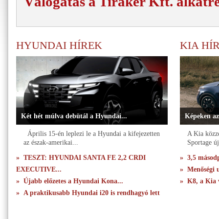
Válogatás a Tiraker Kft. alkatr
HYUNDAI HÍREK
KIA HÍ
Két hét múlva debütál a Hyundai...
Képeken az
Április 15-én leplezi le a Hyundai a kifejezetten
A Kia közzé
az észak-amerikai...
Sportage új
» TESZT: HYUNDAI SANTA FE 2,2 CRDI
» 3,5 másodpe
EXECUTIVE...
» Menőségi u
» Újabb előzetes a Hyundai Kona...
» K8, a Kia 
» A praktikusabb Hyundai i20 is rendhagyó lett