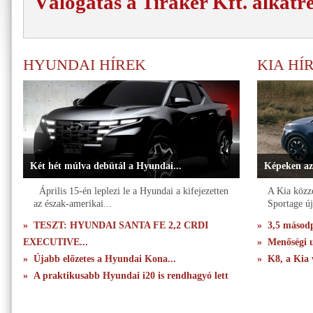
Válogatás a Tiraker Kft. alkatr
HYUNDAI HÍREK
KIA HÍ
Két hét múlva debütál a Hyundai...
Képeken az
Április 15-én leplezi le a Hyundai a kifejezetten
A Kia közzé
az észak-amerikai...
Sportage új
» TESZT: HYUNDAI SANTA FE 2,2 CRDI
» 3,5 másodpe
EXECUTIVE...
» Menőségi u
» Újabb előzetes a Hyundai Kona...
» K8, a Kia 
» A praktikusabb Hyundai i20 is rendhagyó lett