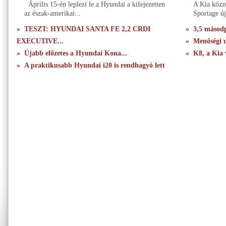
Április 15-én leplezi le a Hyundai a kifejezetten
A Kia közzé
az észak-amerikai...
Sportage új
» TESZT: HYUNDAI SANTA FE 2,2 CRDI
» 3,5 másodpe
EXECUTIVE...
» Menőségi u
» Újabb előzetes a Hyundai Kona...
» K8, a Kia 
» A praktikusabb Hyundai i20 is rendhagyó lett