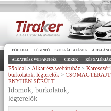
CSOMA
FŐOLDAL
CÉGINFÓ
SZOLGÁLTATÁSOK
ÁLTALÁNO
ALKATRÉSZ WEBÁRUHÁZ
CIKKEK
KÉPGALÉRIÁ
Főoldal
>
Alkatrész webáruház
>
Karosszéri
burkolatok, légterelők
>
CSOMAGTÉRAJT
ENYHÉN SÉRÜLT
Idomok, burkolatok,
légterelők