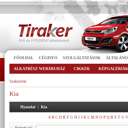
FŐOLDAL
CÉGINFÓ
SZOLGÁLTATÁSOK
ÁLTALÁNO
ALKATRÉSZ WEBÁRUHÁZ
CIKKEK
KÉPGALÉRIÁ
Szakszótár
Kia
Hyundai
|
Kia
A
B
C
D
E
F
G
H
I
J
K
L
M
N
O
P
Q
R
S
T
U
Keresett szó: