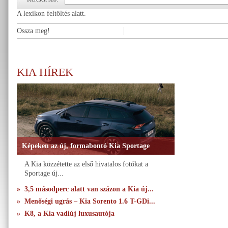
A lexikon feltöltés alatt.
Ossza meg!
KIA HÍREK
Képeken az új, formabontó Kia Sportage
A Kia közzétette az első hivatalos fotókat a
Sportage új...
» 3,5 másodperc alatt van százon a Kia új...
» Menőségi ugrás – Kia Sorento 1.6 T-GDi...
» K8, a Kia vadiúj luxusautója