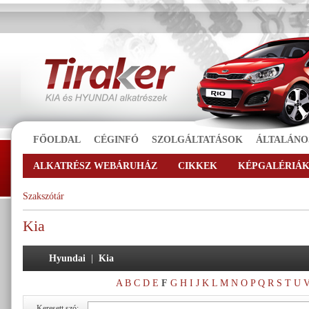
FŐOLDAL
CÉGINFÓ
SZOLGÁLTATÁSOK
ÁLTALÁNO
ALKATRÉSZ WEBÁRUHÁZ
CIKKEK
KÉPGALÉRIÁ
Szakszótár
Kia
Hyundai
|
Kia
A
B
C
D
E
F
G
H
I
J
K
L
M
N
O
P
Q
R
S
T
U
Keresett szó: