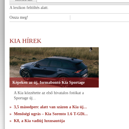
A lexikon feltöltés alatt.
Ossza meg!
KIA HÍREK
Képeken az új, formabontó Kia Sportage
A Kia közzétette az első hivatalos fotókat a
Sportage új...
» 3,5 másodperc alatt van százon a Kia új...
» Menőségi ugrás – Kia Sorento 1.6 T-GDi...
» K8, a Kia vadiúj luxusautója