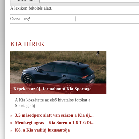
A lexikon feltöltés alatt.
Ossza meg!
KIA HÍREK
Képeken az új, formabontó Kia Sportage
A Kia közzétette az első hivatalos fotókat a
Sportage új...
» 3,5 másodperc alatt van százon a Kia új...
» Menőségi ugrás – Kia Sorento 1.6 T-GDi...
» K8, a Kia vadiúj luxusautója