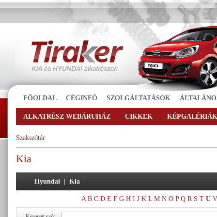
FŐOLDAL
CÉGINFÓ
SZOLGÁLTATÁSOK
ÁLTALÁNO
ALKATRÉSZ WEBÁRUHÁZ
CIKKEK
KÉPGALÉRIÁ
Szakszótár
Kia
Hyundai
|
Kia
A
B
C
D
E
F
G
H
I
J
K
L
M
N
O
P
Q
R
S
T
U
Keresett szó: