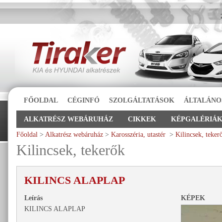
FŐOLDAL
CÉGINFÓ
SZOLGÁLTATÁSOK
ÁLTALÁNO
ALKATRÉSZ WEBÁRUHÁZ
CIKKEK
KÉPGALÉRIÁ
Főoldal
>
Alkatrész webáruház
>
Karosszéria, utastér
>
Kilincsek, teker
Kilincsek, tekerők
KILINCS ALAPLAP
Leírás
KÉPEK
KILINCS ALAPLAP