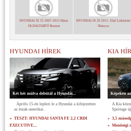
HYUNDAI IX 55 2007-2013 Hátsó
HYUNDAI IX 20 2011- Első Lökhárító
OLDALTARTÓ Bontott
Hiányos
HYUNDAI HÍREK
KIA HÍ
Két hét múlva debütál a Hyundai...
Képeken az
Április 15-én leplezi le a Hyundai a kifejezetten
A Kia közzé
az észak-amerikai...
Sportage új
» TESZT: HYUNDAI SANTA FE 2,2 CRDI
» 3,5 másodpe
EXECUTIVE...
» Menőségi u