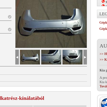
M
M
EMAI
LE
Gépko
Gépko
AU
>> 
>> K
Kia 
A pro
Kia k
Tová
lkatrész-kínálatából