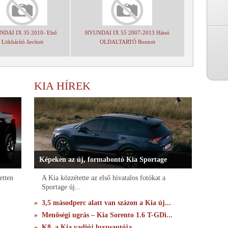
DAI IX 35 2010- Első
HYUNDAI IX 55 2007-2013 Hátsó
Lökhárító Javított
OLDALTARTÓ Bontott
KIA HÍREK
Képeken az új, formabontó Kia Sportage
etten
A Kia közzétette az első hivatalos fotókat a
Sportage új...
» 3,5 másodperc alatt van százon a Kia új...
» Menőségi ugrás – Kia Sorento 1.6 T-GDi...
» K8, a Kia vadiúj luxusautója