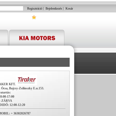
|
|
Regisztráció
Bejelentkezés
Kosár
AKER KFT.
 Ócsa, Bajcsy-Zsilinszky E.u.153.
atartás:
 8:00-17:00
V: ZÁRVA
IDŐ: 12:00-12:20
OBIL: + 36302026787