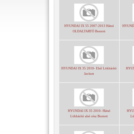
HYUNDAI IX 55 2007-2013 Hátsó
HYUNDA
OLDALTARTÓ Bontott
HYUNDAI IX 35 2010- Első Lökhárító
HYUN
Javított
HYUNDAI IX 35 2010- Hátsó
HYUN
Lökhárító alsó rész Bontott
Lö