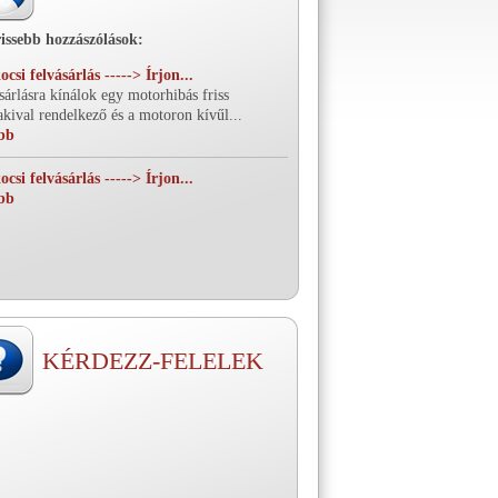
issebb hozzászólások:
csi felvásárlás -----> Írjon...
sárlásra kínálok egy motorhibás friss
kival rendelkező és a motoron kívűl...
bb
csi felvásárlás -----> Írjon...
bb
KÉRDEZZ-FELELEK