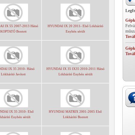
Legfr
Gépko
Felvá
I IX 55 2007-2013 Hátsó
HYUNDAI IX 20 2011- Első Lökhárító
műsza
KOPTATÓ Bontott
Enyhén sérült
Tová
Gépko
Tová
DAI IX 35 2010- Hátsó
HYUNDAI IX 35 IX35 2010-2011 Hátsó
Lökhárító Javított
Lökhárító Enyhén sérült
DAI IX 35 2010- Első
HYUNDAI MATRIX 2001-2005 Első
khárító Enyhén sérült
Lökhárító Bontott