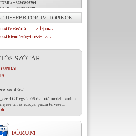
OBIL: + 36303903794
OBIL: +36706101030
L: info.tiraker@gmail.com
GFRISSEBB FÓRUM TOPIKOK
csi felvásárlás -----> Írjon...
csi kivonás/ügyintézés ->...
TÓS SZÓTÁR
HYUNDAI
IA
pro_cee'd GT
_cee'd GT egy 2006 óta futó modell, amit a
ifejezetten az európai piacra tervezett.
bb
FÓRUM