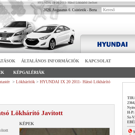
HYUNDAI IX 20 2011- Hátsó Lökhárító Javított
2026. Augusztus 6. Csütörtök - Berta
ATÁSOK
ÁLTALÁNOS INFORMÁCIÓK
KAPCSOLAT
EK
KÉPGALÉRIÁK
utastér
>
Lökhárítók
>
HYUNDAI IX 20 2011- Hátsó Lökhárító
TIR
2364,
Nyitv
ó Lökhárító Javított
H-P:
Sz-
EBÉD
KÉPEK
ított
M