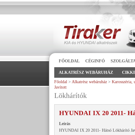
FŐOLDAL
CÉGINFÓ
SZOLGÁLT
ALKATRÉSZ WEBÁRUHÁZ
CIKK
Főoldal
>
Alkatrész webáruház
>
Karosszéria, 
Javított
Lökhárítók
HYUNDAI IX 20 2011- Háts
Leírás
HYUNDAI IX 20 2011- Hátsó Lökhárító Jav