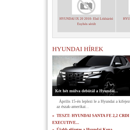
HYUNDAI IX 20 2010- Első Lökhárító
HYUN
Enyhén sérült
HYUNDAI HÍREK
Két hét múlva debütál a Hyundai...
Április 15-én leplezi le a Hyundai a kifejez
az észak-amerikai...
» TESZT: HYUNDAI SANTA FE 2,2 CRDI
EXECUTIVE...
» Újabb előzetes a Hyundai Kona...