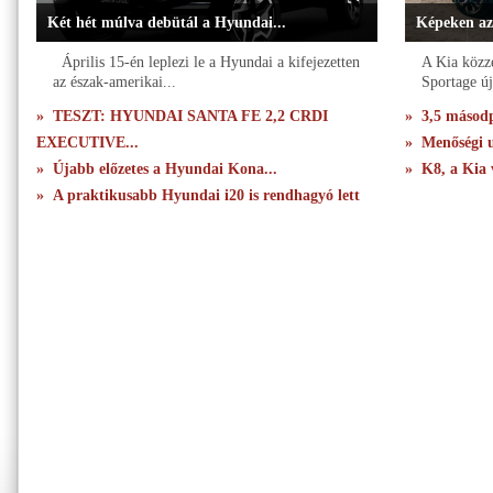
Két hét múlva debütál a Hyundai...
Képeken az
Április 15-én leplezi le a Hyundai a kifejezetten
A Kia közzé
az észak-amerikai...
Sportage új
» TESZT: HYUNDAI SANTA FE 2,2 CRDI
» 3,5 másodpe
EXECUTIVE...
» Menőségi u
» Újabb előzetes a Hyundai Kona...
» K8, a Kia 
» A praktikusabb Hyundai i20 is rendhagyó lett