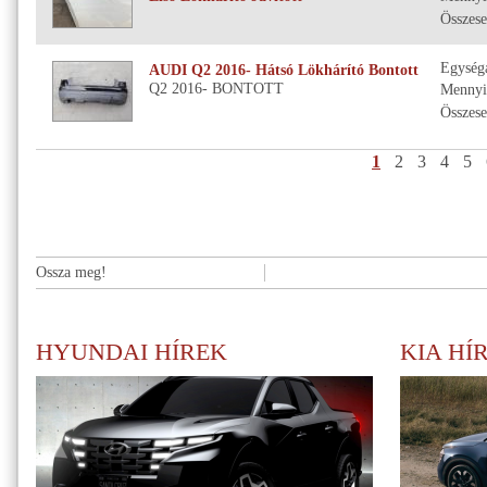
Összese
Egység
AUDI Q2 2016- Hátsó Lökhárító Bontott
Q2 2016- BONTOTT
Mennyi
Összese
1
2
3
4
5
Ossza meg!
HYUNDAI HÍREK
KIA HÍ