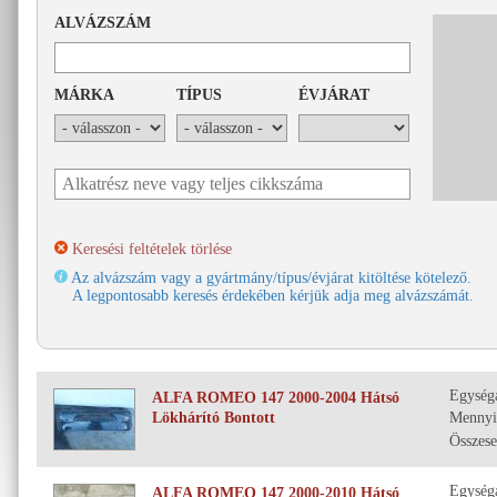
ALVÁZSZÁM
MÁRKA
TÍPUS
ÉVJÁRAT
Az alvázszám vagy a gyártmány/típus/évjárat kitöltése kötelező.
A legpontosabb keresés érdekében kérjük adja meg alvázszámát.
Egység
ALFA ROMEO 147 2000-2004 Hátsó
Lökhárító Bontott
Mennyi
Összese
Egység
ALFA ROMEO 147 2000-2010 Hátsó