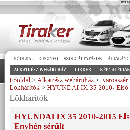
HYUNDA
FŐOLDAL
CÉGINFÓ
SZOLGÁLTATÁSOK
ÁLTALÁNO
ALKATRÉSZ WEBÁRUHÁZ
CIKKEK
KÉPGALÉRIÁ
Főoldal
>
Alkatrész webáruház
>
Karosszéri
Lökhárítók
>
HYUNDAI IX 35 2010- Első L
Lökhárítók
HYUNDAI IX 35 2010-2015 Els
Enyhén sérült