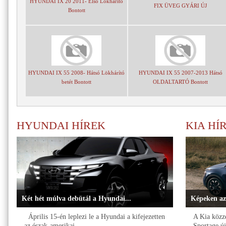
HYUNDAI IX 20 2011- Első Lökhárító
FIX ÜVEG GYÁRI ÚJ
Bontott
HYUNDAI IX 55 2008- Hátsó Lökhárító
HYUNDAI IX 55 2007-2013 Hátsó
betét Bontott
OLDALTARTÓ Bontott
HYUNDAI HÍREK
KIA HÍ
Két hét múlva debütál a Hyundai...
Képeken az
Április 15-én leplezi le a Hyundai a kifejezetten
A Kia közzé
az észak-amerikai...
Sportage új