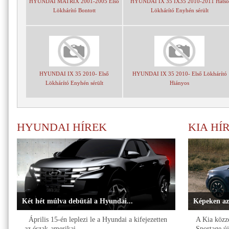
HYUNDAI MATRIX 2001-2005 Első
HYUNDAI IX 35 IX35 2010-2011 Hátsó
Lökhárító Bontott
Lökhárító Enyhén sérült
HYUNDAI IX 35 2010- Első
HYUNDAI IX 35 2010- Első Lökhárító
Lökhárító Enyhén sérült
Hiányos
HYUNDAI HÍREK
KIA HÍ
Két hét múlva debütál a Hyundai...
Képeken az
Április 15-én leplezi le a Hyundai a kifejezetten
A Kia közzé
az észak-amerikai...
Sportage új