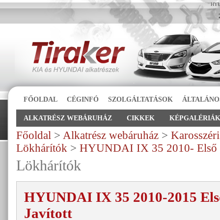
HYUN
FŐOLDAL
CÉGINFÓ
SZOLGÁLTATÁSOK
ÁLTALÁNO
ALKATRÉSZ WEBÁRUHÁZ
CIKKEK
KÉPGALÉRIÁ
Főoldal
>
Alkatrész webáruház
>
Karosszéri
Lökhárítók
>
HYUNDAI IX 35 2010- Első Lö
Lökhárítók
HYUNDAI IX 35 2010-2015 Els
Javított