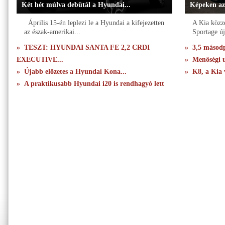
Két hét múlva debütál a Hyundai...
Képeken az
Április 15-én leplezi le a Hyundai a kifejezetten
A Kia közzé
az észak-amerikai...
Sportage új
» TESZT: HYUNDAI SANTA FE 2,2 CRDI
» 3,5 másodpe
EXECUTIVE...
» Menőségi u
» Újabb előzetes a Hyundai Kona...
» K8, a Kia 
» A praktikusabb Hyundai i20 is rendhagyó lett