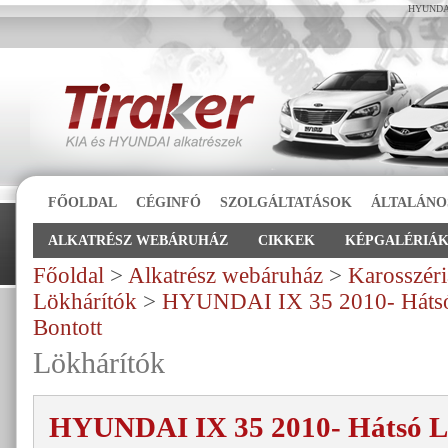
HYUNDAI I
FŐOLDAL
CÉGINFÓ
SZOLGÁLTATÁSOK
ÁLTALÁNO
ALKATRÉSZ WEBÁRUHÁZ
CIKKEK
KÉPGALÉRIÁ
Főoldal
>
Alkatrész webáruház
>
Karosszéri
Lökhárítók
>
HYUNDAI IX 35 2010- Hátsó 
Bontott
Lökhárítók
HYUNDAI IX 35 2010- Hátsó Lö