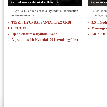
Két hét múlva debütál a Hyundai...
Képeken az
Április 15-én leplezi le a Hyundai a kifejezetten
A Kia közzé
az észak-amerikai...
Sportage új
» TESZT: HYUNDAI SANTA FE 2,2 CRDI
» 3,5 másodpe
EXECUTIVE...
» Menőségi u
» Újabb előzetes a Hyundai Kona...
» K8, a Kia 
» A praktikusabb Hyundai i20 is rendhagyó lett