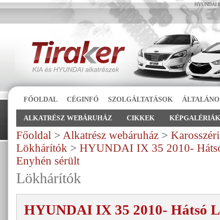
HYUNDAI IX 
FŐOLDAL
CÉGINFÓ
SZOLGÁLTATÁSOK
ÁLTALÁNO
ALKATRÉSZ WEBÁRUHÁZ
CIKKEK
KÉPGALÉRIÁ
Főoldal
>
Alkatrész webáruház
>
Karosszéri
Lökhárítók
>
HYUNDAI IX 35 2010- Hátsó 
Enyhén sérült
Lökhárítók
HYUNDAI IX 35 2010- Hátsó Lö