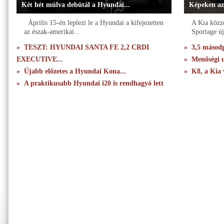
Két hét múlva debütál a Hyundai...
Képeken az
Április 15-én leplezi le a Hyundai a kifejezetten
A Kia közzé
az észak-amerikai...
Sportage új
» TESZT: HYUNDAI SANTA FE 2,2 CRDI
» 3,5 másodpe
EXECUTIVE...
» Menőségi u
» Újabb előzetes a Hyundai Kona...
» K8, a Kia 
» A praktikusabb Hyundai i20 is rendhagyó lett