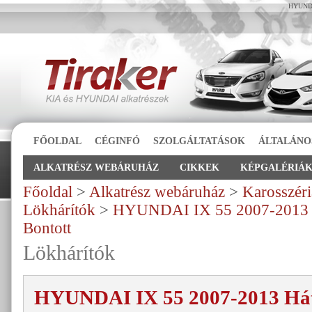
HYUNDA
FŐOLDAL
CÉGINFÓ
SZOLGÁLTATÁSOK
ÁLTALÁNO
ALKATRÉSZ WEBÁRUHÁZ
CIKKEK
KÉPGALÉRIÁ
Főoldal
>
Alkatrész webáruház
>
Karosszéri
Lökhárítók
>
HYUNDAI IX 55 2007-2013
Bontott
Lökhárítók
HYUNDAI IX 55 2007-2013 H