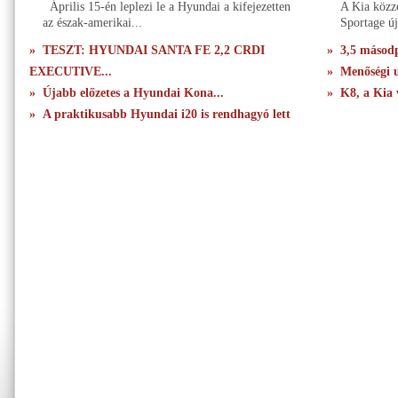
Április 15-én leplezi le a Hyundai a kifejezetten
A Kia közzé
az észak-amerikai...
Sportage új
» TESZT: HYUNDAI SANTA FE 2,2 CRDI
» 3,5 másodpe
EXECUTIVE...
» Menőségi u
» Újabb előzetes a Hyundai Kona...
» K8, a Kia 
» A praktikusabb Hyundai i20 is rendhagyó lett