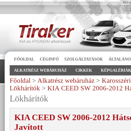
KIA CE
FŐOLDAL
CÉGINFÓ
SZOLGÁLTATÁSOK
ÁLTALÁNO
ALKATRÉSZ WEBÁRUHÁZ
CIKKEK
KÉPGALÉRIÁ
Főoldal
>
Alkatrész webáruház
>
Karosszéri
Lökhárítók
>
KIA CEED SW 2006-2012 Háts
Lökhárítók
KIA CEED SW 2006-2012 Hátsó
Javított