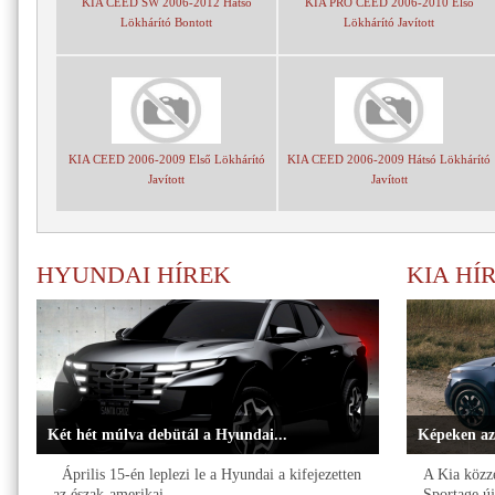
KIA CEED SW 2006-2012 Hátsó
KIA PRO CEED 2006-2010 Első
Lökhárító Bontott
Lökhárító Javított
KIA CEED 2006-2009 Első Lökhárító
KIA CEED 2006-2009 Hátsó Lökhárító
Javított
Javított
HYUNDAI HÍREK
KIA HÍ
Két hét múlva debütál a Hyundai...
Képeken az
Április 15-én leplezi le a Hyundai a kifejezetten
A Kia közzé
az észak-amerikai...
Sportage új