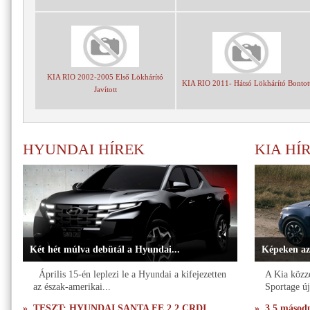
KIA RIO 2002-2005 Első Lökhárító
KIA RIO 2011- Hátsó Lökhárító Bontot
Javított
HYUNDAI HÍREK
KIA HÍ
Két hét múlva debütál a Hyundai...
Képeken az
Április 15-én leplezi le a Hyundai a kifejezetten
A Kia közzé
az észak-amerikai...
Sportage új
» TESZT: HYUNDAI SANTA FE 2,2 CRDI
» 3,5 másodpe