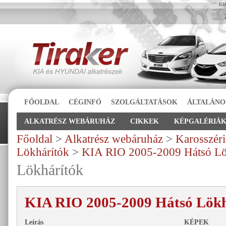
KIA
FŐOLDAL
CÉGINFÓ
SZOLGÁLTATÁSOK
ÁLTALÁNO
ALKATRÉSZ WEBÁRUHÁZ
CIKKEK
KÉPGALÉRIÁ
Főoldal
>
Alkatrész webáruház
>
Karosszéri
Lökhárítók
>
KIA RIO 2005-2009 Hátsó Lök
Lökhárítók
KIA RIO 2005-2009 Hátsó Lökh
Leírás
KÉPEK